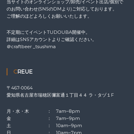
当サイトのオンラインショップ/卸売/イベント出店/個別で
のお問い合わせ(SNSのDMより)ご対応しております。
ご理解のほどよろしくお願いいたします。
不定期にてイベントTUDOUBA開催中。
詳細はSNSアカウントよりご確認ください。
＠craftbeer _tsushima
CREUE
〒467-0064
愛知県名古屋市瑞穂区彌富通１丁目４４ ラ・タヅ１F
月・水・木 ： 7am~8pm
金 ： 7am~9pm
土 ： 10am~9pm
日 ： 10am~7pm