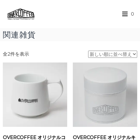
O
ス
0
ペ
V
シ
E
ャ
R
リ
関連雑貨
テ
C
ィ
O
ー
全2件を表示
F
コ
ー
F
ヒ
E
ー
E
の
楽
し
め
る
カ
フ
ェ
OVERCOFFEE オリジナルコ
OVERCOFFEE オリジナルキ