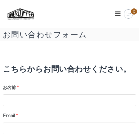
O
ス
0
ペ
V
シ
E
ャ
R
リ
お問い合わせフォーム
テ
C
ィ
O
ー
F
コ
ー
F
ヒ
こちらからお問い合わせください。
E
ー
E
の
楽
お名前
*
し
め
る
カ
フ
ェ
Email
*