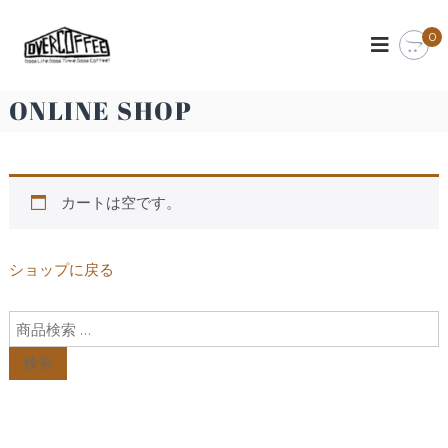
O
ス
0
ペ
V
シ
E
ャ
R
リ
ONLINE SHOP
テ
C
ィ
O
ー
F
コ
ー
F
カートは空です。
ヒ
E
ー
E
の
楽
ショップに戻る
し
め
る
カ
フ
検索
ェ