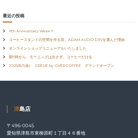
最近の投稿
11th Anniversary Week !!
コーヒースタンドの空間を作る音。ADAM AUDIO D3Vを選んだ理由
オンラインショップリニューアルいたしました
朝7時から。モーニングは出さず、コーヒーだけを
2025/8/1(金) CREUE by OVERCOFFEE グランドオープン
津島店
〒496-0045
愛知県津島市東柳原町１丁目４６番地