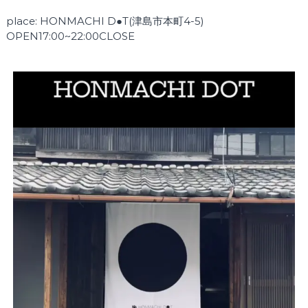
place: HONMACHI D●T(津島市本町4-5)
OPEN17:00~22:00CLOSE