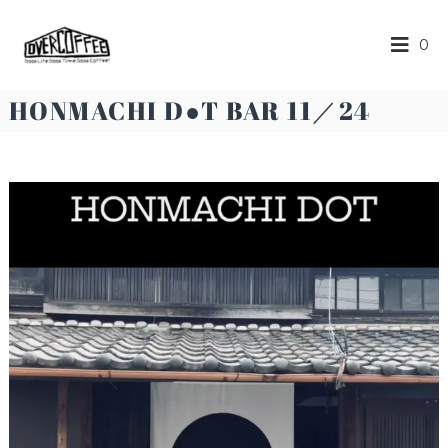
O
ス
0
ペ
V
シ
E
ャ
R
リ
HONMACHI D●T BAR 11／24
テ
C
ィ
O
ー
F
コ
ー
F
ヒ
E
ー
E
の
楽
し
め
る
カ
フ
ェ