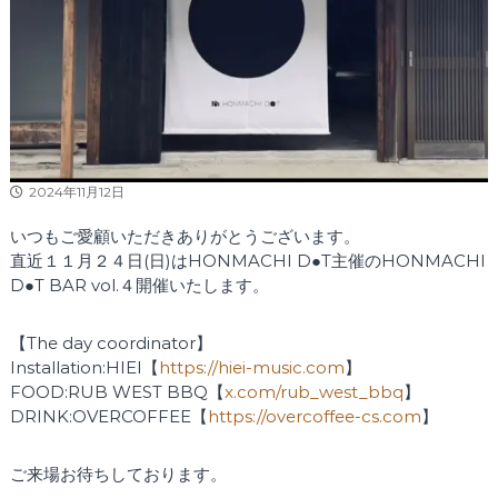
2024年11月12日
いつもご愛顧いただきありがとうございます。
直近１１月２４日(日)はHONMACHI D●T主催のHONMACHI
D●T BAR vol.４開催いたします。
【The day coordinator】
Installation:HIEI【
https://hiei-music.com
】
FOOD:RUB WEST BBQ【
x.com/rub_west_bbq
】
DRINK:OVERCOFFEE【
https://overcoffee-cs.com
】
ご来場お待ちしております。